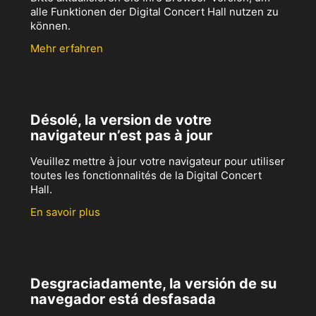
alle Funktionen der Digital Concert Hall nutzen zu
können.
Mehr erfahren
Désolé, la version de votre
navigateur n’est pas à jour
Veuillez mettre à jour votre navigateur pour utiliser
toutes les fonctionnalités de la Digital Concert
Hall.
En savoir plus
Desgraciadamente, la versión de su
navegador está desfasada