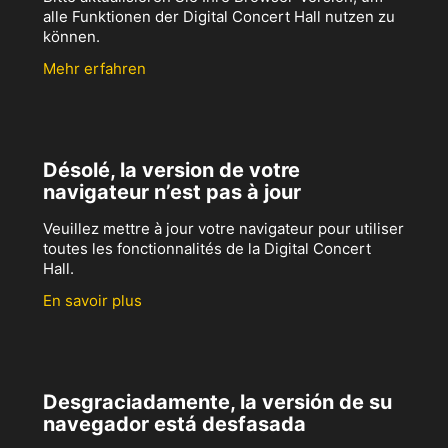
alle Funktionen der Digital Concert Hall nutzen zu
können.
Mehr erfahren
Désolé, la version de votre
navigateur n’est pas à jour
Veuillez mettre à jour votre navigateur pour utiliser
toutes les fonctionnalités de la Digital Concert
Hall.
En savoir plus
Desgraciadamente, la versión de su
navegador está desfasada