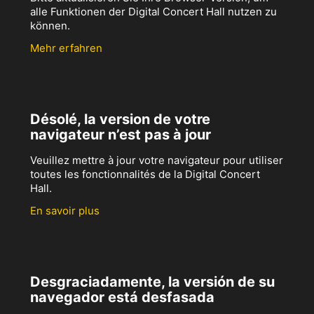
alle Funktionen der Digital Concert Hall nutzen zu
können.
Mehr erfahren
Désolé, la version de votre
navigateur n’est pas à jour
Veuillez mettre à jour votre navigateur pour utiliser
toutes les fonctionnalités de la Digital Concert
Hall.
En savoir plus
Desgraciadamente, la versión de su
navegador está desfasada