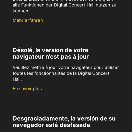
alle Funktionen der Digital Concert Hall nutzen zu
können.
Mehr erfahren
Désolé, la version de votre
navigateur n’est pas à jour
Veuillez mettre à jour votre navigateur pour utiliser
toutes les fonctionnalités de la Digital Concert
Hall.
En savoir plus
Desgraciadamente, la versión de su
navegador está desfasada