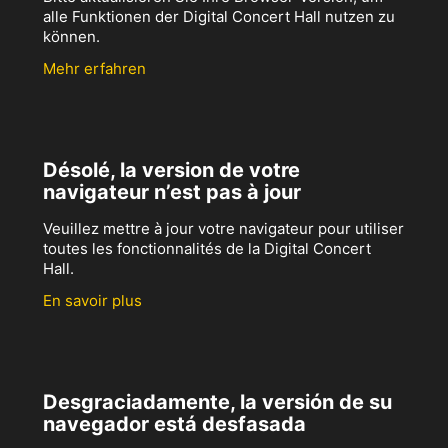
alle Funktionen der Digital Concert Hall nutzen zu
können.
Mehr erfahren
Désolé, la version de votre
navigateur n’est pas à jour
Veuillez mettre à jour votre navigateur pour utiliser
toutes les fonctionnalités de la Digital Concert
Hall.
En savoir plus
Desgraciadamente, la versión de su
navegador está desfasada