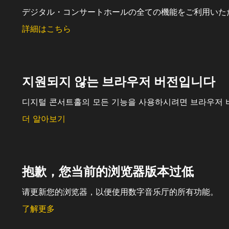
デジタル・コンサートホールの全ての機能をご利用いた
詳細はこちら
지원되지 않는 브라우저 버전입니다
디지털 콘서트홀의 모든 기능을 사용하시려면 브라우저 
더 알아보기
抱歉，您当前的浏览器版本过低
请更新您的浏览器，以便使用数字音乐厅的所有功能。
了解更多