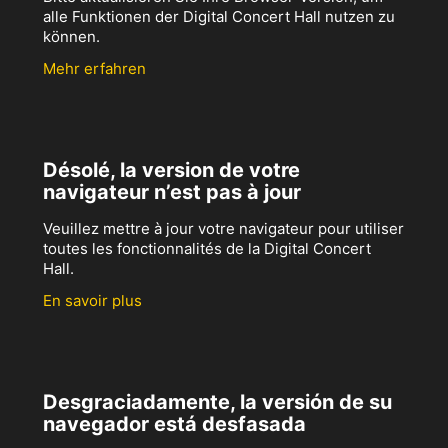
alle Funktionen der Digital Concert Hall nutzen zu
können.
Mehr erfahren
Désolé, la version de votre
navigateur n’est pas à jour
Veuillez mettre à jour votre navigateur pour utiliser
toutes les fonctionnalités de la Digital Concert
Hall.
En savoir plus
Desgraciadamente, la versión de su
navegador está desfasada