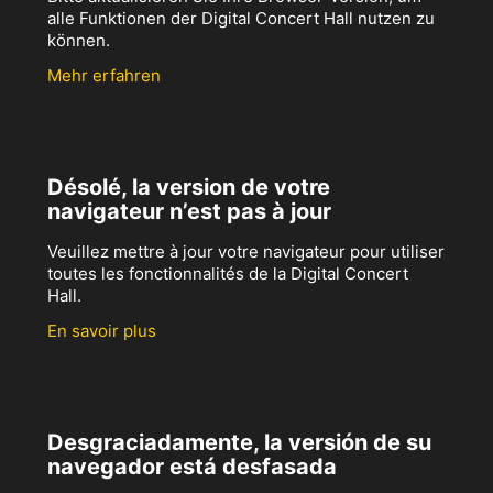
alle Funktionen der Digital Concert Hall nutzen zu
können.
Mehr erfahren
Désolé, la version de votre
navigateur n’est pas à jour
Veuillez mettre à jour votre navigateur pour utiliser
toutes les fonctionnalités de la Digital Concert
Hall.
En savoir plus
Desgraciadamente, la versión de su
navegador está desfasada