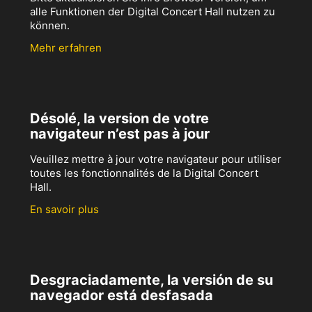
alle Funktionen der Digital Concert Hall nutzen zu
können.
Mehr erfahren
Désolé, la version de votre
navigateur n’est pas à jour
Veuillez mettre à jour votre navigateur pour utiliser
toutes les fonctionnalités de la Digital Concert
Hall.
En savoir plus
Desgraciadamente, la versión de su
navegador está desfasada