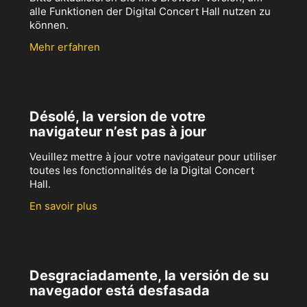
alle Funktionen der Digital Concert Hall nutzen zu
können.
Mehr erfahren
Désolé, la version de votre
navigateur n’est pas à jour
Veuillez mettre à jour votre navigateur pour utiliser
toutes les fonctionnalités de la Digital Concert
Hall.
En savoir plus
Desgraciadamente, la versión de su
navegador está desfasada