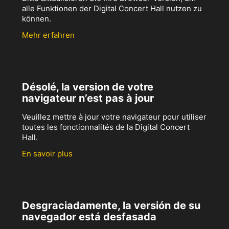
alle Funktionen der Digital Concert Hall nutzen zu
können.
Mehr erfahren
Désolé, la version de votre
navigateur n’est pas à jour
Veuillez mettre à jour votre navigateur pour utiliser
toutes les fonctionnalités de la Digital Concert
Hall.
En savoir plus
Desgraciadamente, la versión de su
navegador está desfasada