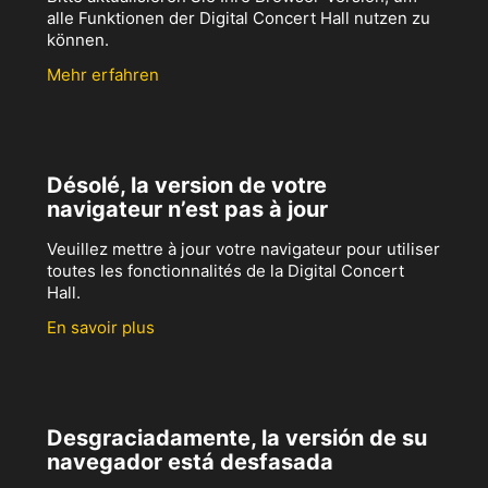
alle Funktionen der Digital Concert Hall nutzen zu
können.
Mehr erfahren
Désolé, la version de votre
navigateur n’est pas à jour
Veuillez mettre à jour votre navigateur pour utiliser
toutes les fonctionnalités de la Digital Concert
Hall.
En savoir plus
Desgraciadamente, la versión de su
navegador está desfasada