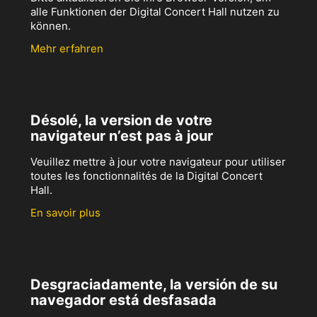
alle Funktionen der Digital Concert Hall nutzen zu
können.
Mehr erfahren
Désolé, la version de votre
navigateur n’est pas à jour
Veuillez mettre à jour votre navigateur pour utiliser
toutes les fonctionnalités de la Digital Concert
Hall.
En savoir plus
Desgraciadamente, la versión de su
navegador está desfasada