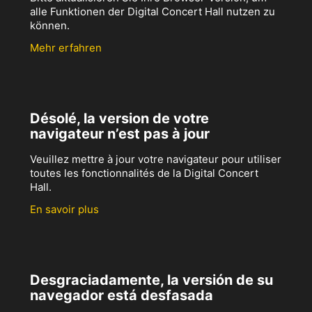
alle Funktionen der Digital Concert Hall nutzen zu
können.
Mehr erfahren
Désolé, la version de votre
navigateur n’est pas à jour
Veuillez mettre à jour votre navigateur pour utiliser
toutes les fonctionnalités de la Digital Concert
Hall.
En savoir plus
Desgraciadamente, la versión de su
navegador está desfasada