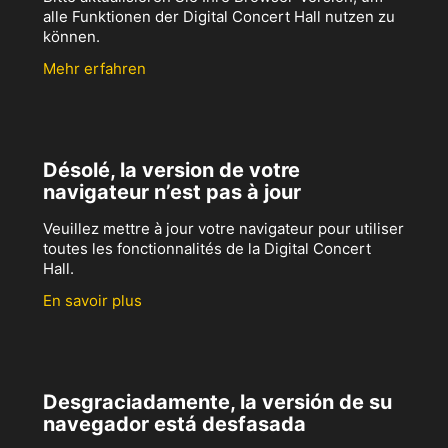
alle Funktionen der Digital Concert Hall nutzen zu
können.
Mehr erfahren
Désolé, la version de votre
navigateur n’est pas à jour
Veuillez mettre à jour votre navigateur pour utiliser
toutes les fonctionnalités de la Digital Concert
Hall.
En savoir plus
Desgraciadamente, la versión de su
navegador está desfasada