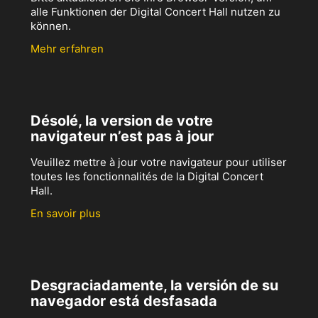
alle Funktionen der Digital Concert Hall nutzen zu
können.
Mehr erfahren
Désolé, la version de votre
navigateur n’est pas à jour
Veuillez mettre à jour votre navigateur pour utiliser
toutes les fonctionnalités de la Digital Concert
Hall.
En savoir plus
Desgraciadamente, la versión de su
navegador está desfasada