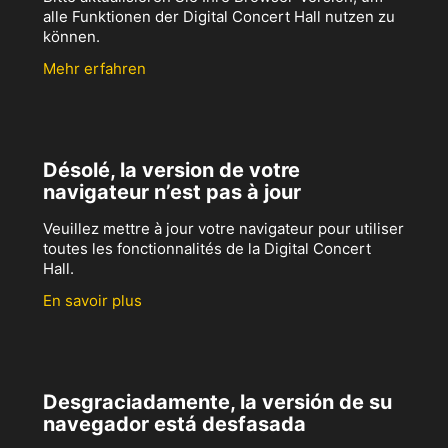
alle Funktionen der Digital Concert Hall nutzen zu
können.
Mehr erfahren
Désolé, la version de votre
navigateur n’est pas à jour
Veuillez mettre à jour votre navigateur pour utiliser
toutes les fonctionnalités de la Digital Concert
Hall.
En savoir plus
Desgraciadamente, la versión de su
navegador está desfasada