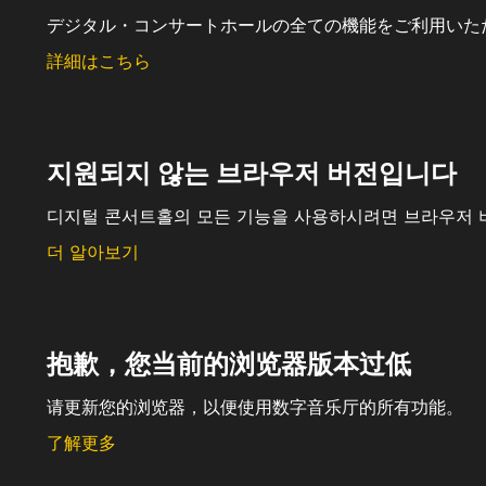
デジタル・コンサートホールの全ての機能をご利用いた
詳細はこちら
지원되지 않는 브라우저 버전입니다
디지털 콘서트홀의 모든 기능을 사용하시려면 브라우저 
더 알아보기
抱歉，您当前的浏览器版本过低
请更新您的浏览器，以便使用数字音乐厅的所有功能。
了解更多