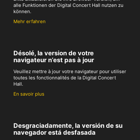
alle Funktionen der Digital Concert Hall nutzen zu
können.
Mehr erfahren
Désolé, la version de votre
navigateur n’est pas à jour
Veuillez mettre à jour votre navigateur pour utiliser
toutes les fonctionnalités de la Digital Concert
Hall.
En savoir plus
Desgraciadamente, la versión de su
navegador está desfasada