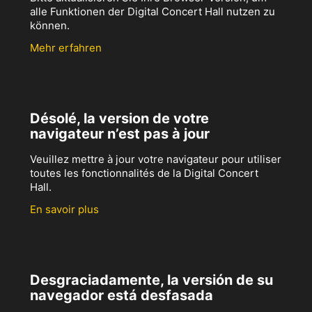
alle Funktionen der Digital Concert Hall nutzen zu
können.
Mehr erfahren
Désolé, la version de votre
navigateur n’est pas à jour
Veuillez mettre à jour votre navigateur pour utiliser
toutes les fonctionnalités de la Digital Concert
Hall.
En savoir plus
Desgraciadamente, la versión de su
navegador está desfasada