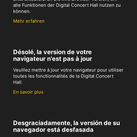
alle Funktionen der Digital Concert Hall nutzen zu
können.
Mehr erfahren
Désolé, la version de votre
navigateur n’est pas à jour
Veuillez mettre à jour votre navigateur pour utiliser
toutes les fonctionnalités de la Digital Concert
Hall.
En savoir plus
Desgraciadamente, la versión de su
navegador está desfasada