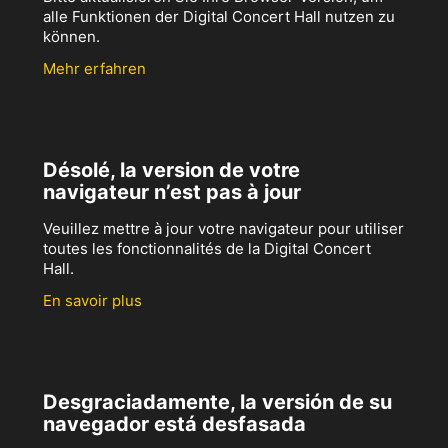
alle Funktionen der Digital Concert Hall nutzen zu
können.
Mehr erfahren
Désolé, la version de votre
navigateur n’est pas à jour
Veuillez mettre à jour votre navigateur pour utiliser
toutes les fonctionnalités de la Digital Concert
Hall.
En savoir plus
Desgraciadamente, la versión de su
navegador está desfasada