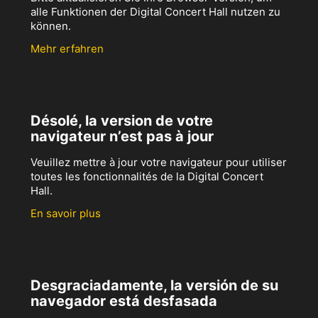
alle Funktionen der Digital Concert Hall nutzen zu
können.
Mehr erfahren
Désolé, la version de votre
navigateur n’est pas à jour
Veuillez mettre à jour votre navigateur pour utiliser
toutes les fonctionnalités de la Digital Concert
Hall.
En savoir plus
Desgraciadamente, la versión de su
navegador está desfasada