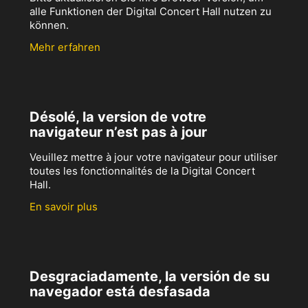
alle Funktionen der Digital Concert Hall nutzen zu
können.
Mehr erfahren
Désolé, la version de votre
navigateur n’est pas à jour
Veuillez mettre à jour votre navigateur pour utiliser
toutes les fonctionnalités de la Digital Concert
Hall.
En savoir plus
Desgraciadamente, la versión de su
navegador está desfasada