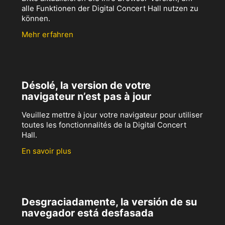
alle Funktionen der Digital Concert Hall nutzen zu
können.
Mehr erfahren
Désolé, la version de votre
navigateur n’est pas à jour
Veuillez mettre à jour votre navigateur pour utiliser
toutes les fonctionnalités de la Digital Concert
Hall.
En savoir plus
Desgraciadamente, la versión de su
navegador está desfasada