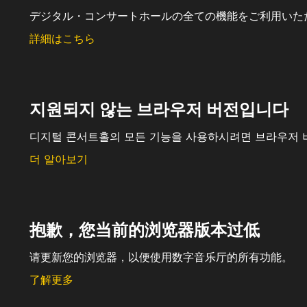
デジタル・コンサートホールの全ての機能をご利用いた
詳細はこちら
지원되지 않는 브라우저 버전입니다
디지털 콘서트홀의 모든 기능을 사용하시려면 브라우저 
더 알아보기
抱歉，您当前的浏览器版本过低
请更新您的浏览器，以便使用数字音乐厅的所有功能。
了解更多