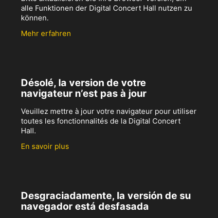
alle Funktionen der Digital Concert Hall nutzen zu
können.
Mehr erfahren
Désolé, la version de votre
navigateur n’est pas à jour
Veuillez mettre à jour votre navigateur pour utiliser
toutes les fonctionnalités de la Digital Concert
Hall.
En savoir plus
Desgraciadamente, la versión de su
navegador está desfasada