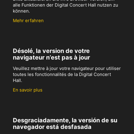
alle Funktionen der Digital Concert Hall nutzen zu
können.
Mehr erfahren
Désolé, la version de votre
navigateur n’est pas à jour
Veuillez mettre à jour votre navigateur pour utiliser
toutes les fonctionnalités de la Digital Concert
Hall.
En savoir plus
Desgraciadamente, la versión de su
navegador está desfasada