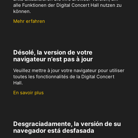
alle Funktionen der Digital Concert Hall nutzen zu
können.
Mehr erfahren
Désolé, la version de votre
navigateur n’est pas à jour
Veuillez mettre à jour votre navigateur pour utiliser
toutes les fonctionnalités de la Digital Concert
Hall.
En savoir plus
Desgraciadamente, la versión de su
navegador está desfasada