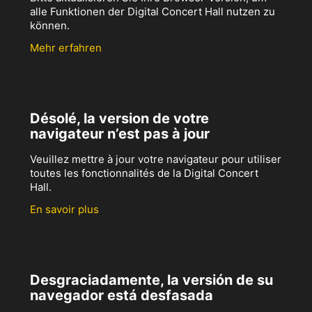
alle Funktionen der Digital Concert Hall nutzen zu
können.
Mehr erfahren
Désolé, la version de votre
navigateur n’est pas à jour
Veuillez mettre à jour votre navigateur pour utiliser
toutes les fonctionnalités de la Digital Concert
Hall.
En savoir plus
Desgraciadamente, la versión de su
navegador está desfasada