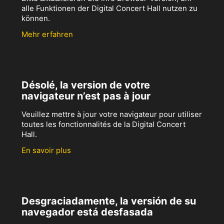
alle Funktionen der Digital Concert Hall nutzen zu
können.
Mehr erfahren
Désolé, la version de votre
navigateur n’est pas à jour
Veuillez mettre à jour votre navigateur pour utiliser
toutes les fonctionnalités de la Digital Concert
Hall.
En savoir plus
Desgraciadamente, la versión de su
navegador está desfasada