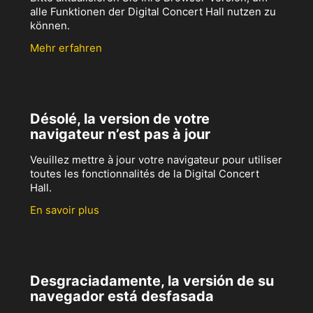
alle Funktionen der Digital Concert Hall nutzen zu
können.
Mehr erfahren
Désolé, la version de votre
navigateur n’est pas à jour
Veuillez mettre à jour votre navigateur pour utiliser
toutes les fonctionnalités de la Digital Concert
Hall.
En savoir plus
Desgraciadamente, la versión de su
navegador está desfasada