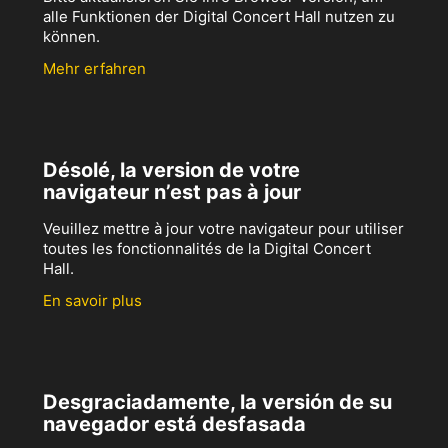
alle Funktionen der Digital Concert Hall nutzen zu
können.
Mehr erfahren
Désolé, la version de votre
navigateur n’est pas à jour
Veuillez mettre à jour votre navigateur pour utiliser
toutes les fonctionnalités de la Digital Concert
Hall.
En savoir plus
Desgraciadamente, la versión de su
navegador está desfasada