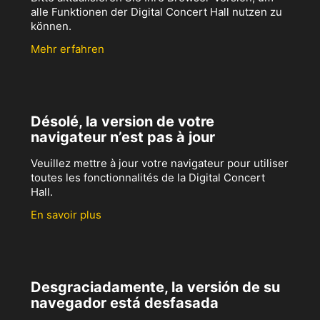
alle Funktionen der Digital Concert Hall nutzen zu
können.
Mehr erfahren
Désolé, la version de votre
navigateur n’est pas à jour
Veuillez mettre à jour votre navigateur pour utiliser
toutes les fonctionnalités de la Digital Concert
Hall.
En savoir plus
Desgraciadamente, la versión de su
navegador está desfasada