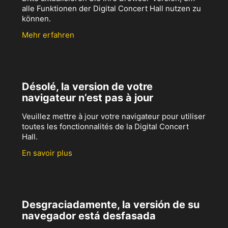
alle Funktionen der Digital Concert Hall nutzen zu
können.
Mehr erfahren
Désolé, la version de votre
navigateur n’est pas à jour
Veuillez mettre à jour votre navigateur pour utiliser
toutes les fonctionnalités de la Digital Concert
Hall.
En savoir plus
Desgraciadamente, la versión de su
navegador está desfasada