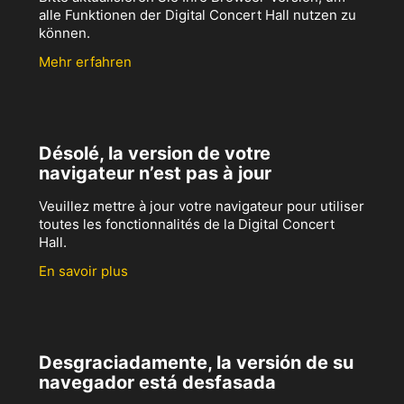
alle Funktionen der Digital Concert Hall nutzen zu
können.
Mehr erfahren
Désolé, la version de votre
navigateur n’est pas à jour
Veuillez mettre à jour votre navigateur pour utiliser
toutes les fonctionnalités de la Digital Concert
Hall.
En savoir plus
Desgraciadamente, la versión de su
navegador está desfasada