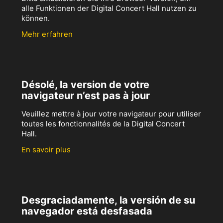
alle Funktionen der Digital Concert Hall nutzen zu
können.
Mehr erfahren
Désolé, la version de votre
navigateur n’est pas à jour
Veuillez mettre à jour votre navigateur pour utiliser
toutes les fonctionnalités de la Digital Concert
Hall.
En savoir plus
Desgraciadamente, la versión de su
navegador está desfasada