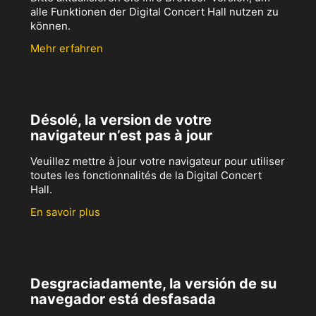
alle Funktionen der Digital Concert Hall nutzen zu
können.
Mehr erfahren
Désolé, la version de votre
navigateur n’est pas à jour
Veuillez mettre à jour votre navigateur pour utiliser
toutes les fonctionnalités de la Digital Concert
Hall.
En savoir plus
Desgraciadamente, la versión de su
navegador está desfasada