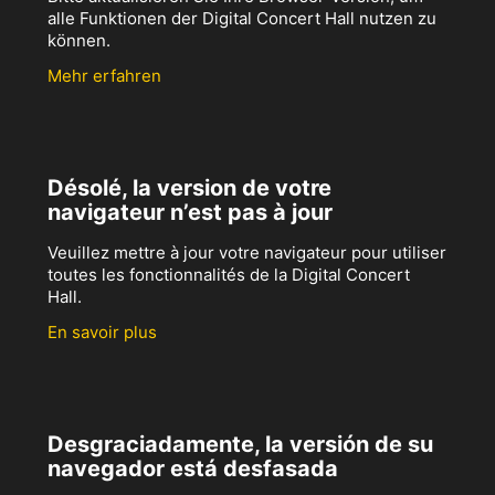
alle Funktionen der Digital Concert Hall nutzen zu
können.
Mehr erfahren
Désolé, la version de votre
navigateur n’est pas à jour
Veuillez mettre à jour votre navigateur pour utiliser
toutes les fonctionnalités de la Digital Concert
Hall.
En savoir plus
Desgraciadamente, la versión de su
navegador está desfasada