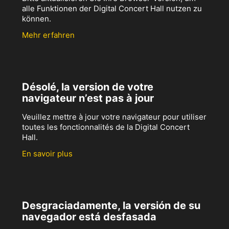
alle Funktionen der Digital Concert Hall nutzen zu
können.
Mehr erfahren
Désolé, la version de votre
navigateur n’est pas à jour
Veuillez mettre à jour votre navigateur pour utiliser
toutes les fonctionnalités de la Digital Concert
Hall.
En savoir plus
Desgraciadamente, la versión de su
navegador está desfasada