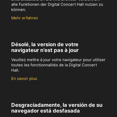
alle Funktionen der Digital Concert Hall nutzen zu
können.
Mehr erfahren
Désolé, la version de votre
navigateur n’est pas à jour
Veuillez mettre à jour votre navigateur pour utiliser
toutes les fonctionnalités de la Digital Concert
Hall.
En savoir plus
Desgraciadamente, la versión de su
navegador está desfasada