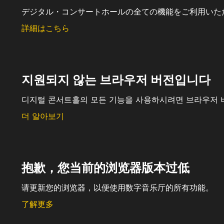
デジタル・コンサートホールの全ての機能をご利用いた
詳細はこちら
지원되지 않는 브라우저 버전입니다
디지털 콘서트홀의 모든 기능을 사용하시려면 브라우저 
더 알아보기
抱歉，您当前的浏览器版本过低
请更新您的浏览器，以便使用数字音乐厅的所有功能。
了解更多