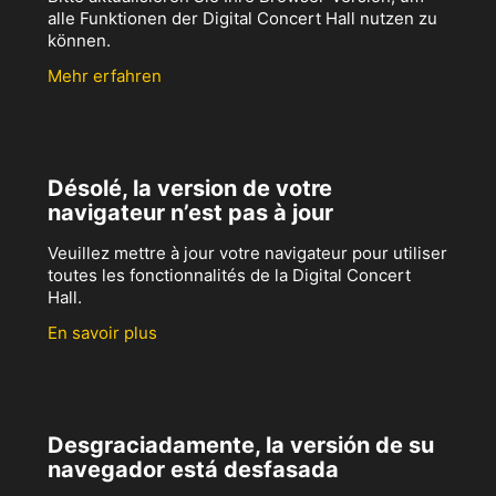
alle Funktionen der Digital Concert Hall nutzen zu
können.
Mehr erfahren
Désolé, la version de votre
navigateur n’est pas à jour
Veuillez mettre à jour votre navigateur pour utiliser
toutes les fonctionnalités de la Digital Concert
Hall.
En savoir plus
Desgraciadamente, la versión de su
navegador está desfasada