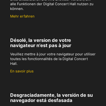
alle Funktionen der Digital Concert Hall nutzen zu
können.
Mehr erfahren
Désolé, la version de votre
navigateur n’est pas à jour
Veuillez mettre à jour votre navigateur pour utiliser
toutes les fonctionnalités de la Digital Concert
Hall.
En savoir plus
Desgraciadamente, la versión de su
navegador está desfasada