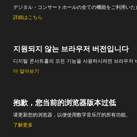
デジタル・コンサートホールの全ての機能をご利用いた
詳細はこちら
지원되지 않는 브라우저 버전입니다
디지털 콘서트홀의 모든 기능을 사용하시려면 브라우저 
더 알아보기
抱歉，您当前的浏览器版本过低
请更新您的浏览器，以便使用数字音乐厅的所有功能。
了解更多