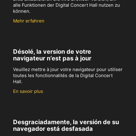
alle Funktionen der Digital Concert Hall nutzen zu
können.
Mehr erfahren
Désolé, la version de votre
navigateur n’est pas à jour
Veuillez mettre à jour votre navigateur pour utiliser
toutes les fonctionnalités de la Digital Concert
Hall.
En savoir plus
Desgraciadamente, la versión de su
navegador está desfasada