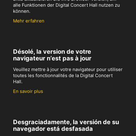
alle Funktionen der Digital Concert Hall nutzen zu
können.
Mehr erfahren
Désolé, la version de votre
navigateur n’est pas à jour
Veuillez mettre à jour votre navigateur pour utiliser
toutes les fonctionnalités de la Digital Concert
Hall.
En savoir plus
Desgraciadamente, la versión de su
navegador está desfasada