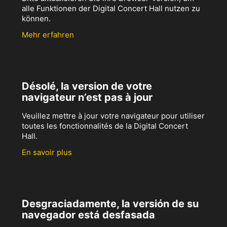
alle Funktionen der Digital Concert Hall nutzen zu
können.
Mehr erfahren
Désolé, la version de votre
navigateur n’est pas à jour
Veuillez mettre à jour votre navigateur pour utiliser
toutes les fonctionnalités de la Digital Concert
Hall.
En savoir plus
Desgraciadamente, la versión de su
navegador está desfasada