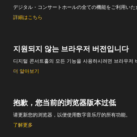
デジタル・コンサートホールの全ての機能をご利用いた
詳細はこちら
지원되지 않는 브라우저 버전입니다
디지털 콘서트홀의 모든 기능을 사용하시려면 브라우저 
더 알아보기
抱歉，您当前的浏览器版本过低
请更新您的浏览器，以便使用数字音乐厅的所有功能。
了解更多