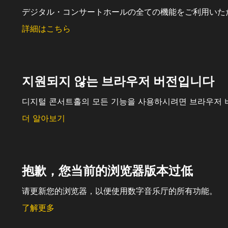
デジタル・コンサートホールの全ての機能をご利用いた
詳細はこちら
지원되지 않는 브라우저 버전입니다
디지털 콘서트홀의 모든 기능을 사용하시려면 브라우저 
더 알아보기
抱歉，您当前的浏览器版本过低
请更新您的浏览器，以便使用数字音乐厅的所有功能。
了解更多